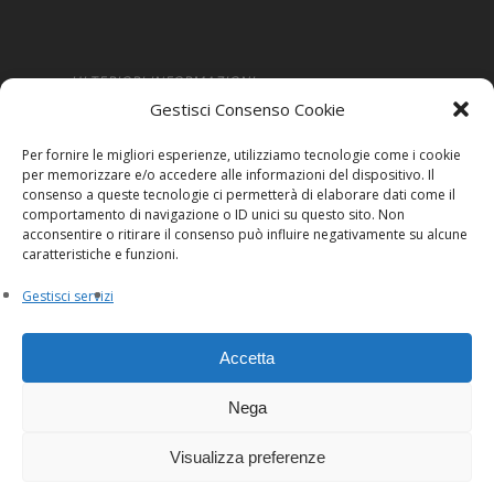
ULTERIORI INFORMAZIONI
Gestisci Consenso Cookie
Amministrazione Trasparente
Per fornire le migliori esperienze, utilizziamo tecnologie come i cookie
Informativa Privacy
per memorizzare e/o accedere alle informazioni del dispositivo. Il
consenso a queste tecnologie ci permetterà di elaborare dati come il
Cookie Policy
comportamento di navigazione o ID unici su questo sito. Non
acconsentire o ritirare il consenso può influire negativamente su alcune
Whistleblowing
caratteristiche e funzioni.
Gestisci servizi
Accetta
Nega
© 2026 Innexta scrl. Tutti i diritti riservati
Visualizza preferenze