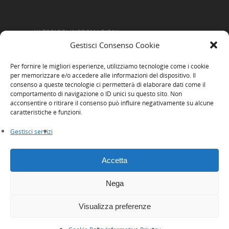
ULTERIORI INFORMAZIONI
Gestisci Consenso Cookie
Amministrazione Trasparente
Per fornire le migliori esperienze, utilizziamo tecnologie come i cookie
Informativa Privacy
per memorizzare e/o accedere alle informazioni del dispositivo. Il
consenso a queste tecnologie ci permetterà di elaborare dati come il
Cookie Policy
comportamento di navigazione o ID unici su questo sito. Non
acconsentire o ritirare il consenso può influire negativamente su alcune
Whistleblowing
caratteristiche e funzioni.
Gestisci servizi
Accetta
Nega
© 2026 Innexta scrl. Tutti i diritti riservati
Visualizza preferenze