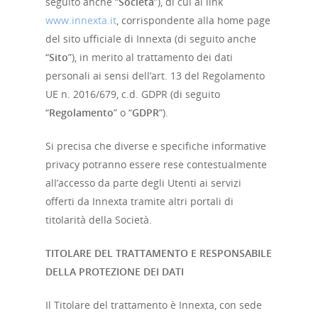
seguito anche “
Società
”), di cui al link
www.innexta.it
, corrispondente alla home page
del sito ufficiale di Innexta (di seguito anche
“
Sito
”), in merito al trattamento dei dati
personali ai sensi dell’art. 13 del Regolamento
UE n. 2016/679, c.d. GDPR (di seguito
“
Regolamento
” o “
GDPR
”).
Si precisa che diverse e specifiche informative
privacy potranno essere rese contestualmente
all’accesso da parte degli Utenti ai servizi
offerti da Innexta tramite altri portali di
titolarità della Società.
TITOLARE DEL TRATTAMENTO E RESPONSABILE
DELLA PROTEZIONE DEI DATI
Il Titolare del trattamento è Innexta, con sede