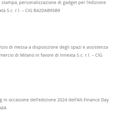
a, stampa, personalizzazione di gadget per l’edizione
ta S.c. r.l. – CIG B42DAB95B9
vizio di messa a disposizione degli spazi e assistenza
cio di Milano in favore di Innexta S.c. r.l. – CIG
ng in occasione dell’edizione 2024 dell’Alt-Finance Day
7A6A