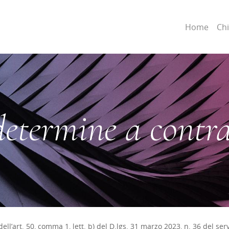
Home
Ch
determine a contra
l’art. 50, comma 1, lett. b) del D.lgs. 31 marzo 2023, n. 36 del serviz