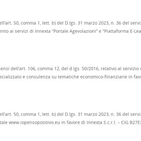
l’art. 50, comma 1, lett. b) del D.lgs. 31 marzo 2023, n. 36 del serviz
ento ai servizi di Innexta “Portale Agevolazioni” e “Piattaforma E-Le
si dell’art. 106, comma 12, del d.lgs. 50/2016, relativo al servizio 
pecializzato e consulenza su tematiche economico-finanziarie in favo
l’art. 50, comma 1, lett. b) del D.lgs. 31 marzo 2023, n. 36 del serv
rtale www.iopensopositivo.eu in favore di Innexta S.c.r.l. – CIG B27