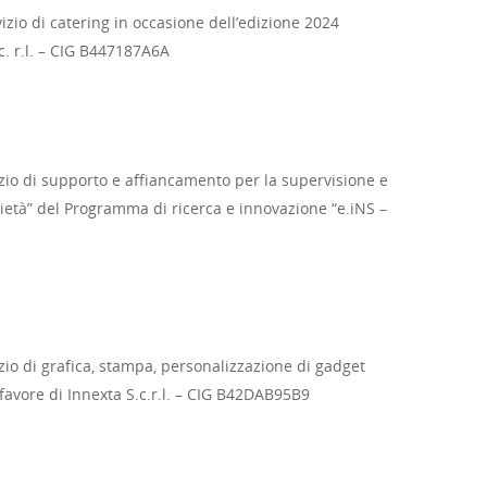
vizio di catering in occasione dell’edizione 2024
. r.l. – CIG B447187A6A
vizio di supporto e affiancamento per la supervisione e
ocietà” del Programma di ricerca e innovazione “e.iNS –
izio di grafica, stampa, personalizzazione di gadget
avore di Innexta S.c.r.l. – CIG B42DAB95B9