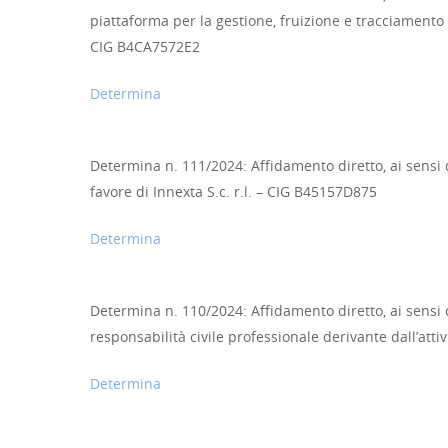
piattaforma per la gestione, fruizione e tracciamento d
CIG B4CA7572E2
Determina
Determina n. 111/2024: Affidamento diretto, ai sensi de
favore di Innexta S.c. r.l. – CIG B45157D875
Determina
Determina n. 110/2024: Affidamento diretto, ai sensi de
responsabilità civile professionale derivante dall’atti
Hit enter to search or ESC to close
Determina