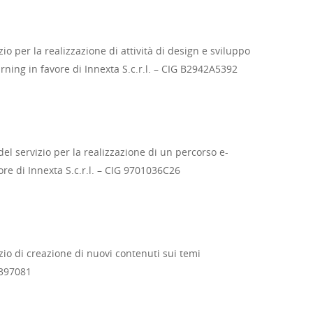
io per la realizzazione di attività di design e sviluppo
arning in favore di Innexta S.c.r.l. – CIG B2942A5392
del servizio per la realizzazione di un percorso e-
re di Innexta S.c.r.l. – CIG 9701036C26
izio di creazione di nuovi contenuti sui temi
E397081