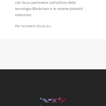
con focus particolare sull’utilizzo della
tecnologia Blockchain e le relative possibili
evoluzioni.
Per iscriverti clicca
qui
.
Home
Chi siamo
Strumenti
digitali
Crowdinvesting Hub
Approfondim
ESGpass