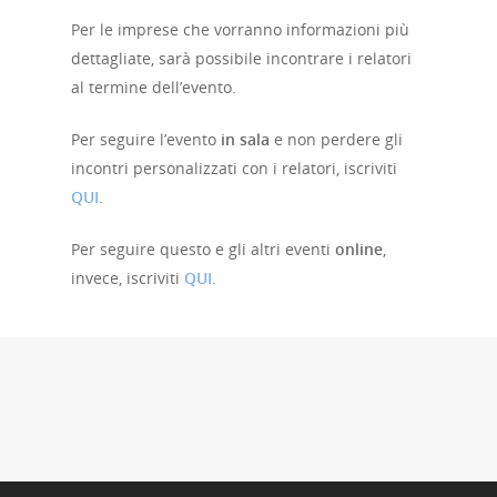
Home
Per le imprese che vorranno informazioni più
dettagliate, sarà possibile incontrare i relatori
al termine dell’evento.
Chi siamo
Per seguire l’evento
in sala
e non perdere gli
Strumenti
incontri personalizzati con i relatori, iscriviti
QUI
.
digitali
Per seguire questo e gli altri eventi
online
,
Crowdinvesting Hub
Approfondim
invece, iscriviti
QUI
.
ESGpass
Portale Agevolazioni
Finance Digital Index
Libra – La Suite Finanz
Skill UP