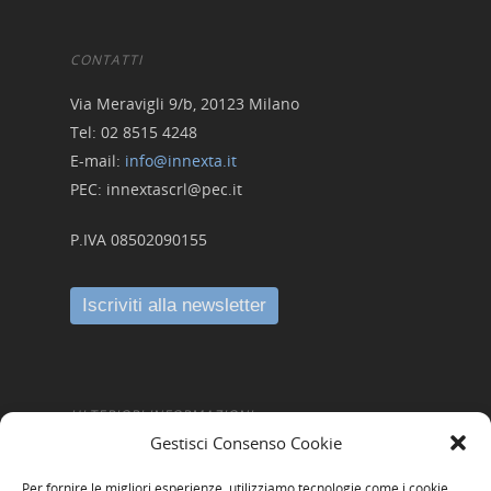
Crowdinvesting Hub
Approfondim
ESGpass
CONTATTI
Portale Agevolazioni
Via Meravigli 9/b, 20123 Milano
Tel: 02 8515 4248
Finance Digital Index
E-mail:
info@innexta.it
Libra – La Suite Finanz
PEC: innextascrl@pec.it
Skill UP
P.IVA 08502090155
ULTERIORI INFORMAZIONI
Gestisci Consenso Cookie
Amministrazione Trasparente
Per fornire le migliori esperienze, utilizziamo tecnologie come i cookie