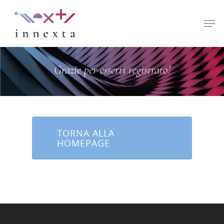
Hit enter to search or ESC to close
Grazie per esserti registrato!
TORNA ALLA
HOMEPAGE