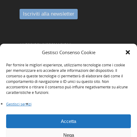
Finance Digital Index
Libra – La Suite Finanz
Skill UP
ULTERIORI INFORMAZIONI
Gestisci Consenso Cookie
Amministrazione Trasparente
Per fornire le migliori esperienze, utilizziamo tecnologie come i cookie
Informativa Privacy
per memorizzare e/o accedere alle informazioni del dispositivo. Il
consenso a queste tecnologie ci permetterà di elaborare dati come il
Cookie Policy
comportamento di navigazione o ID unici su questo sito. Non
acconsentire o ritirare il consenso può influire negativamente su alcune
Whistleblowing
caratteristiche e funzioni.
Gestisci servizi
Accetta
Nega