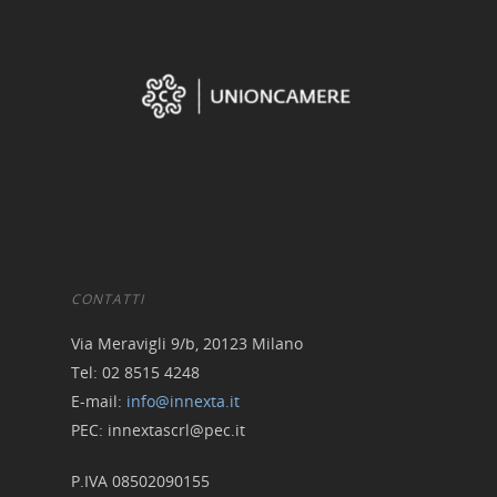
Home
Chi siamo
Strumenti
CONTATTI
digitali
Via Meravigli 9/b, 20123 Milano
Crowdinvesting Hub
Tel: 02 8515 4248
Approfondim
E-mail:
info@innexta.it
ESGpass
PEC: innextascrl@pec.it
Portale Agevolazioni
P.IVA 08502090155