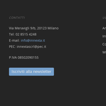
CONTATTI
U
Via Meravigli 9/b, 20123 Milano
A
Tel: 02 8515 4248
In
E-mail:
info@innexta.it
Co
PEC: innextascrl@pec.it
W
P.IVA 08502090155