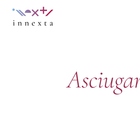
Asciugam
Hit enter to search or ESC to close