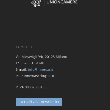
digitali
Crowdinvesting Hub
Approfondim
ESGpass
Portale Agevolazioni
Finance Digital Index
CONTATTI
Via Meravigli 9/b, 20123 Milano
Libra – La Suite Finanz
Tel: 02 8515 4248
Skill UP
E-mail:
info@innexta.it
PEC: innextascrl@pec.it
P.IVA 08502090155