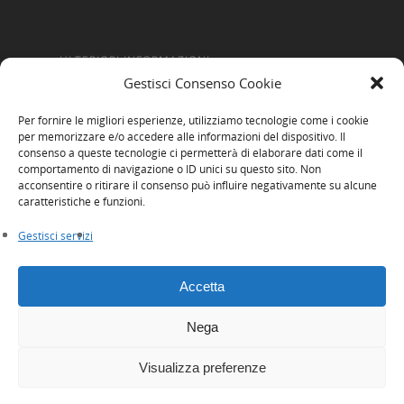
ULTERIORI INFORMAZIONI
Gestisci Consenso Cookie
Amministrazione Trasparente
Per fornire le migliori esperienze, utilizziamo tecnologie come i cookie
Informativa Privacy
per memorizzare e/o accedere alle informazioni del dispositivo. Il
consenso a queste tecnologie ci permetterà di elaborare dati come il
Cookie Policy
comportamento di navigazione o ID unici su questo sito. Non
acconsentire o ritirare il consenso può influire negativamente su alcune
Whistleblowing
caratteristiche e funzioni.
Gestisci servizi
Accetta
Nega
© 2026 Innexta scrl. Tutti i diritti riservati
Visualizza preferenze