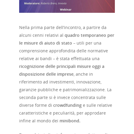
Approfondim
ESGpass
Portale Agevolazioni
Nella prima parte dell’incontro, a partire da
alcuni cenni relativi al
quadro temporaneo per
Finance Digital Index
le misure di aiuto di stato
– utili per una
Libra – La Suite Finanz
comprensione approfondita delle normative
relative ai bandi – è stata effettuata una
Skill UP
ricognizione delle principali misure oggi a
disposizione delle imprese
, anche in
riferimento ad investimenti, innovazione,
garanzie pubbliche e patrimonializzazione. La
seconda parte si è invece concentrata sulle
diverse forme di
crowdfunding
e sulle relative
caratteristiche e peculiarità, per approdare
infine al mondo dei
minibond.