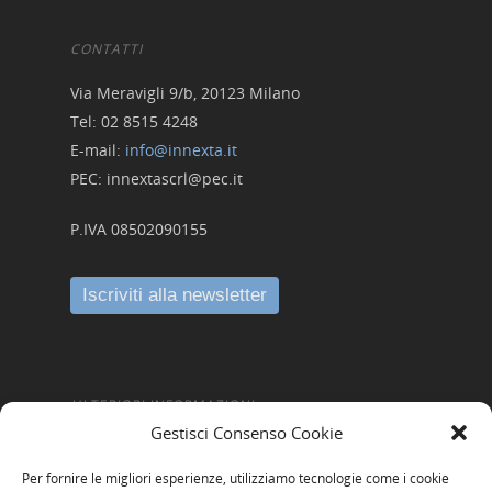
CONTATTI
Via Meravigli 9/b, 20123 Milano
Tel: 02 8515 4248
E-mail:
info@innexta.it
PEC: innextascrl@pec.it
P.IVA 08502090155
ULTERIORI INFORMAZIONI
Gestisci Consenso Cookie
Amministrazione Trasparente
Per fornire le migliori esperienze, utilizziamo tecnologie come i cookie
Informativa Privacy