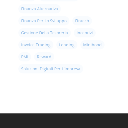
Finanza Alternativa
Finanza Per Lo Sviluppo
Fintech
Gestione Della Tesoreria
Incentivi
Invoice Trading
Lending
Minibond
PMI
Reward
Soluzioni Digitali Per L'impresa