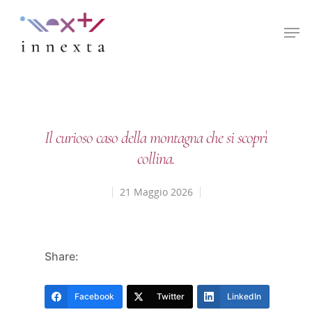
Hit enter to search or ESC to close
Il curioso caso della montagna che si scoprì
collina.
21 Maggio 2026
Share:
Facebook
Twitter
LinkedIn