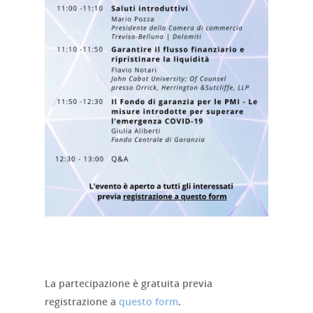
Home
Chi siamo
Strumenti
digitali
Crowdinvesting Hub
Approfondim
ESGpass
La partecipazione è gratuita previa
Portale Agevolazioni
registrazione a
questo form
.