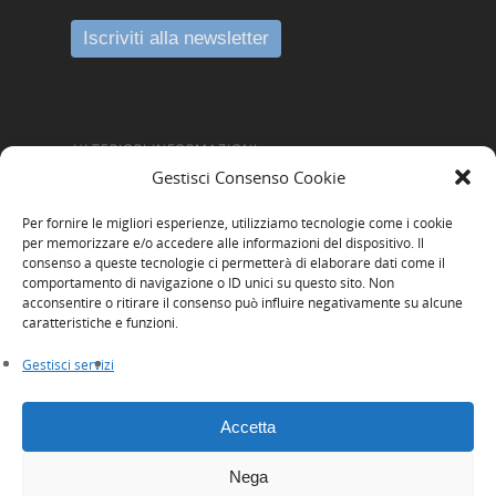
ULTERIORI INFORMAZIONI
Gestisci Consenso Cookie
Amministrazione Trasparente
Per fornire le migliori esperienze, utilizziamo tecnologie come i cookie
Informativa Privacy
per memorizzare e/o accedere alle informazioni del dispositivo. Il
consenso a queste tecnologie ci permetterà di elaborare dati come il
Cookie Policy
comportamento di navigazione o ID unici su questo sito. Non
acconsentire o ritirare il consenso può influire negativamente su alcune
Whistleblowing
caratteristiche e funzioni.
Gestisci servizi
Accetta
Nega
© 2026 Innexta scrl. Tutti i diritti riservati