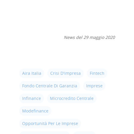
Finance Digital Index
Libra – La Suite Finanz
Skill UP
News del 29 maggio 2020
Aira Italia
Crisi D'impresa
Fintech
Fondo Centrale Di Garanzia
Imprese
Infinance
Microcredito Centrale
Modefinance
Opportunità Per Le Imprese