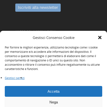
ULTERIORI INFORMAZIONI
Gestisci Consenso Cookie
Amministrazione Trasparente
Per fornire le migliori esperienze, utilizziamo tecnologie come i cookie
Informativa Privacy
per memorizzare e/o accedere alle informazioni del dispositivo. Il
consenso a queste tecnologie ci permetterà di elaborare dati come il
Cookie Policy
comportamento di navigazione o ID unici su questo sito. Non
acconsentire o ritirare il consenso può influire negativamente su alcune
Whistleblowing
caratteristiche e funzioni.
Gestisci servizi
Accetta
Nega
© 2026 Innexta scrl. Tutti i diritti riservati