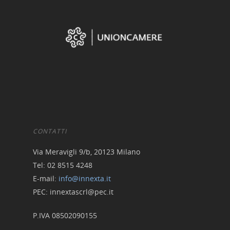
Finance Digital Index
Libra – La Suite Finanz
Skill UP
CONTATTI
Via Meravigli 9/b, 20123 Milano
Tel: 02 8515 4248
E-mail:
info@innexta.it
PEC: innextascrl@pec.it
P.IVA 08502090155