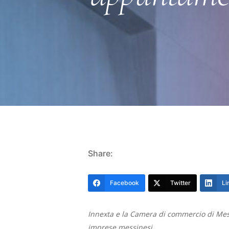
Hit enter to search or ESC to close
Share:
Facebook
Twitter
Li
Innexta e la Camera di commercio di Mes
imprese messinesi.