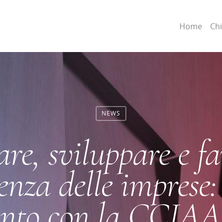
Home
Ch
NEWS
are, sviluppare e fa
enza delle imprese
nto con la CCIAA 