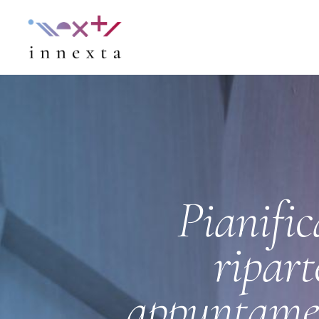
Pianific
ripart
appuntame