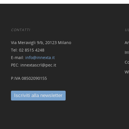
CONTATTI
U
Via Meravigli 9/b, 20123 Milano
A
Tel: 02 8515 4248
In
E-mail:
info@innexta.it
Co
PEC: innextascrl@pec.it
W
P.IVA 08502090155