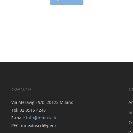
CONTATTI
U
Via Meravigli 9/b, 20123 Milano
A
Tel: 02 8515 4248
In
E-mail:
info@innexta.it
Co
PEC: innextascrl@pec.it
W