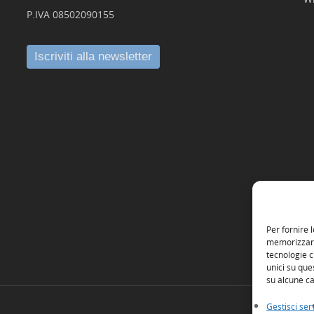
P.IVA 08502090155
Per fornire 
memorizzare 
tecnologie c
unici su que
su alcune ca
Gestisci serv