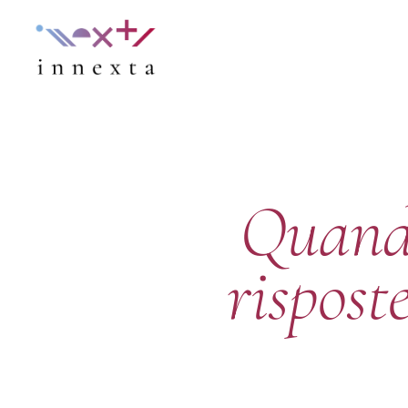
Quando
rispost
Hit enter to search or ESC to close