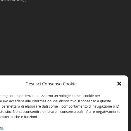
Gestisci Consenso Cookie
le migliori esperienze, utilizziamo tecnologie come i cookie per
e/o accedere alle informazioni del dispositivo. Il consenso a queste
i permetterà di elaborare dati come il comportamento di navigazione o ID
sto sito. Non acconsentire o ritirare il consenso può influire negativamente
ratteristiche e funzioni.
izi