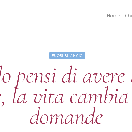
Home
Ch
FUORI BILANCIO
 pensi di avere t
e, la vita cambia 
domande