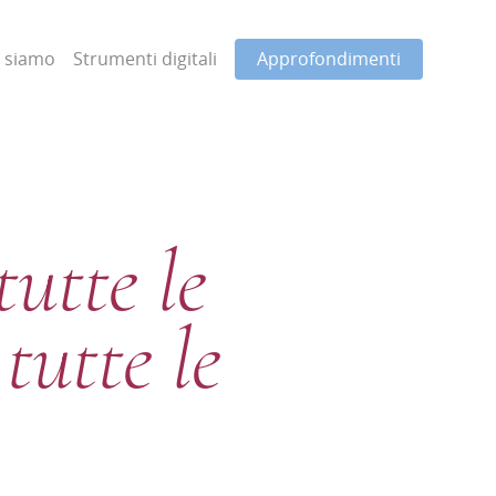
i siamo
Strumenti digitali
Approfondimenti
utte le
tutte le