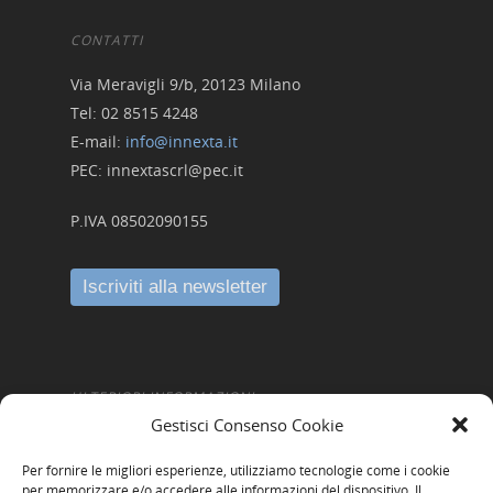
CONTATTI
Via Meravigli 9/b, 20123 Milano
Tel: 02 8515 4248
E-mail:
info@innexta.it
PEC: innextascrl@pec.it
P.IVA 08502090155
ULTERIORI INFORMAZIONI
Gestisci Consenso Cookie
Amministrazione Trasparente
Per fornire le migliori esperienze, utilizziamo tecnologie come i cookie
Informativa Privacy
per memorizzare e/o accedere alle informazioni del dispositivo. Il