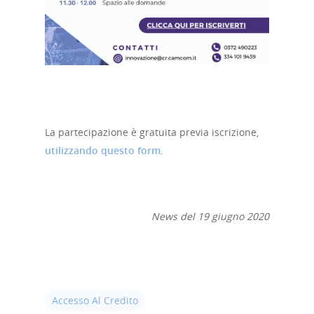
Home
Chi siamo
Strumenti
digitali
La partecipazione è gratuita previa iscrizione,
utilizzando questo form
.
Crowdinvesting Hub
Approfondim
ESGpass
Portale Agevolazioni
News del 19 giugno 2020
Finance Digital Index
Libra – La Suite Finanz
Skill UP
Accesso Al Credito