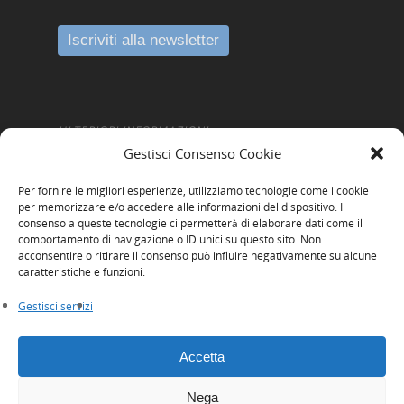
ULTERIORI INFORMAZIONI
Gestisci Consenso Cookie
Amministrazione Trasparente
Per fornire le migliori esperienze, utilizziamo tecnologie come i cookie
Informativa Privacy
per memorizzare e/o accedere alle informazioni del dispositivo. Il
consenso a queste tecnologie ci permetterà di elaborare dati come il
Cookie Policy
comportamento di navigazione o ID unici su questo sito. Non
acconsentire o ritirare il consenso può influire negativamente su alcune
Whistleblowing
caratteristiche e funzioni.
Gestisci servizi
Accetta
Nega