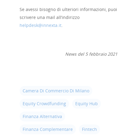
Strumenti
Se avessi bisogno di ulteriori informazioni, puoi
digitali
scrivere una mail all’indirizzo
helpdesk@innexta.it
.
Crowdinvesting Hub
Approfondim
ESGpass
News del 5 febbraio 2021
Portale Agevolazioni
Finance Digital Index
Libra – La Suite Finanz
Camera Di Commercio Di Milano
Skill UP
Equity Crowdfunding
Equity Hub
Finanza Alternativa
Finanza Complementare
Fintech