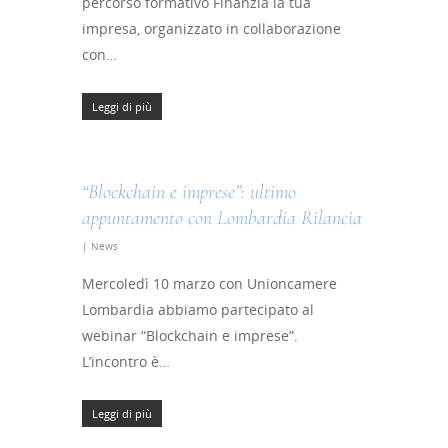
percorso formativo Finanzia la tua
impresa, organizzato in collaborazione
con…
Leggi di più
Home
“Blockchain e imprese”: ultimo
Chi siamo
appuntamento con Lombardia Rilancia
|
News
Strumenti
Mercoledì 10 marzo con Unioncamere
digitali
Lombardia abbiamo partecipato al
webinar “Blockchain e imprese”.
Crowdinvesting Hub
Approfondim
L’incontro è…
ESGpass
Leggi di più
Portale Agevolazioni