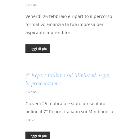
|
News
Venerdì 26 febbraio è ripartito il percorso
formativo Finanzia la tua impresa per
aspiranti imprenditori,…
Leggi di più
7° Report italiano sui Minibond: segui
la presentazione
|
News
Giovedì 25 febbraio è stato presentato
online il 7° Report italiano sui Minibond, a
cura…
Leggi di più