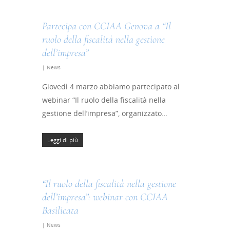
Finance Digital Index
Partecipa con CCIAA Genova a “Il
Libra – La Suite Finanz
ruolo della fiscalità nella gestione
dell’impresa”
Skill UP
|
News
Giovedì 4 marzo abbiamo partecipato al
webinar “Il ruolo della fiscalità nella
gestione dell’impresa”, organizzato…
Leggi di più
“Il ruolo della fiscalità nella gestione
dell’impresa”: webinar con CCIAA
Basilicata
|
News