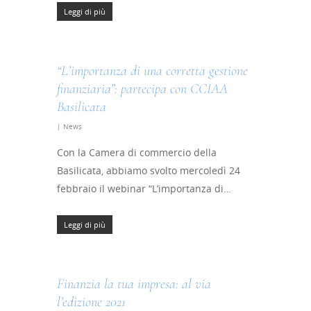
Leggi di più
“L’importanza di una corretta gestione
finanziaria”: partecipa con CCIAA
Basilicata
|
News
Con la Camera di commercio della
Basilicata, abbiamo svolto mercoledì 24
febbraio il webinar “L’importanza di…
Leggi di più
Finanzia la tua impresa: al via
l’edizione 2021