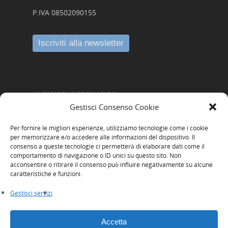
P.IVA 08502090155
ULTERIORI INFORMAZIONI
Gestisci Consenso Cookie
Amministrazione Trasparente
Per fornire le migliori esperienze, utilizziamo tecnologie come i cookie
Informativa Privacy
per memorizzare e/o accedere alle informazioni del dispositivo. Il
consenso a queste tecnologie ci permetterà di elaborare dati come il
Cookie Policy
comportamento di navigazione o ID unici su questo sito. Non
acconsentire o ritirare il consenso può influire negativamente su alcune
Whistleblowing
caratteristiche e funzioni.
Gestisci servizi
Accetta