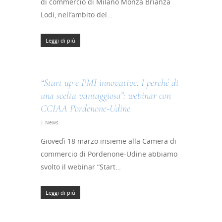
di commercio di Milano Monza Brianza
Lodi, nell’ambito del…
Leggi di più
“Start up e PMI innovative. I perché di
una scelta vantaggiosa”: webinar con
CCIAA Pordenone-Udine
|
News
Giovedì 18 marzo insieme alla Camera di
commercio di Pordenone-Udine abbiamo
svolto il webinar “Start…
Leggi di più