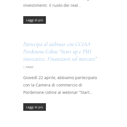
investimenti: il ruolo dei real…
Leggi di più
Partecipa al webinar con CCIAA
Pordenone-Udine “Start up e PMI
innovative. Finanziarsi sul mercato”
|
News
Giovedì 22 aprile, abbiamo partecipato
con la Camera di commercio di
Pordenone-Udine al webinar “Start…
Leggi di più