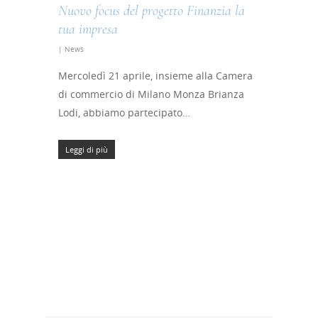
Nuovo focus del progetto Finanzia la
tua impresa
|
News
Mercoledì 21 aprile, insieme alla Camera
Home
di commercio di Milano Monza Brianza
Lodi, abbiamo partecipato…
Chi siamo
Leggi di più
Strumenti
digitali
Crowdinvesting Hub
Approfondim
ESGpass
Portale Agevolazioni