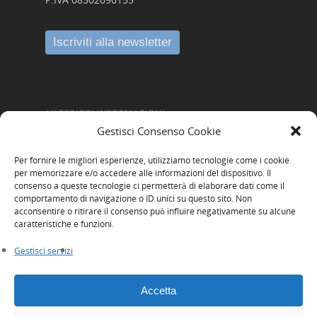
ULTERIORI INFORMAZIONI
Gestisci Consenso Cookie
Amministrazione Trasparente
Per fornire le migliori esperienze, utilizziamo tecnologie come i cookie
Informativa Privacy
per memorizzare e/o accedere alle informazioni del dispositivo. Il
consenso a queste tecnologie ci permetterà di elaborare dati come il
Cookie Policy
comportamento di navigazione o ID unici su questo sito. Non
acconsentire o ritirare il consenso può influire negativamente su alcune
Whistleblowing
caratteristiche e funzioni.
Gestisci servizi
Accetta