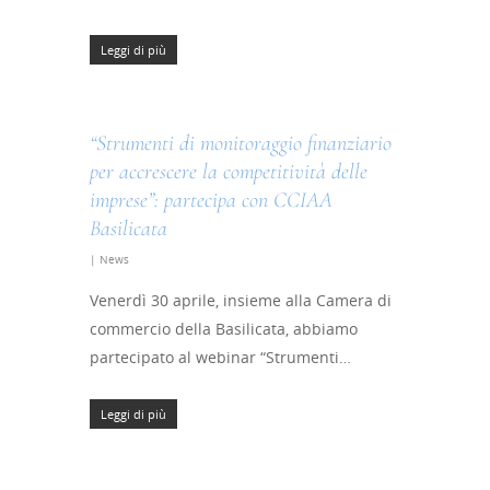
Leggi di più
“Strumenti di monitoraggio finanziario
per accrescere la competitività delle
imprese”: partecipa con CCIAA
Basilicata
|
News
Venerdì 30 aprile, insieme alla Camera di
commercio della Basilicata, abbiamo
partecipato al webinar “Strumenti…
Leggi di più