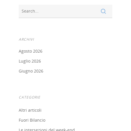
Strumenti
digitali
Crowdinvesting Hub
Approfondim
ARCHIVI
ESGpass
Agosto 2026
Portale Agevolazioni
Luglio 2026
Giugno 2026
Finance Digital Index
Libra – La Suite Finanz
Skill UP
CATEGORIE
Altri articoli
Fuori Bilancio
Le intersezioni del week-end