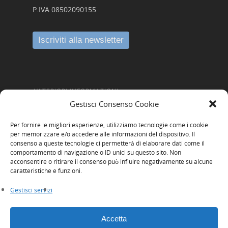
P.IVA 08502090155
ULTERIORI INFORMAZIONI
Gestisci Consenso Cookie
Amministrazione Trasparente
Per fornire le migliori esperienze, utilizziamo tecnologie come i cookie
Informativa Privacy
per memorizzare e/o accedere alle informazioni del dispositivo. Il
consenso a queste tecnologie ci permetterà di elaborare dati come il
Cookie Policy
comportamento di navigazione o ID unici su questo sito. Non
acconsentire o ritirare il consenso può influire negativamente su alcune
Whistleblowing
caratteristiche e funzioni.
Gestisci servizi
Accetta