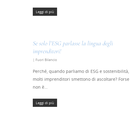
Leggi di più
Se solo l’ESG parlasse la lingua degli
imprenditori!
|
Fuori Bilancio
Perché, quando parliamo di ESG e sostenibilità,
molti imprenditori smettono di ascoltare? Forse
non è…
Leggi di più