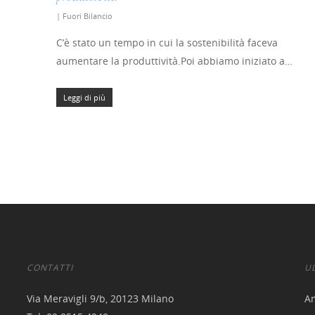
|
Fuori Bilancio
C’è stato un tempo in cui la sostenibilità faceva
aumentare la produttività.Poi abbiamo iniziato a…
Leggi di più
CONTATTI
U
Via Meravigli 9/b, 20123 Milano
A