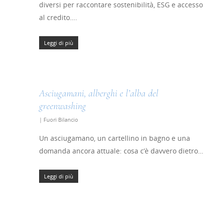
diversi per raccontare sostenibilità, ESG e accesso
al credito….
Leggi di più
Asciugamani, alberghi e l’alba del
greenwashing
|
Fuori Bilancio
Un asciugamano, un cartellino in bagno e una
domanda ancora attuale: cosa c’è davvero dietro…
Leggi di più