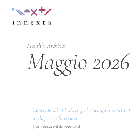
Monthly Archives
Maggio 2026
Centrale Rischi. Dati, fidi e sconfinamenti nel
dialogo con la banca
|
Le intersezioni del week-end