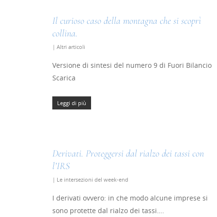
Il curioso caso della montagna che si scoprì
collina.
|
Altri articoli
Versione di sintesi del numero 9 di Fuori Bilancio
Scarica
Leggi di più
Derivati. Proteggersi dal rialzo dei tassi con
l’IRS
|
Le intersezioni del week-end
I derivati ovvero: in che modo alcune imprese si
sono protette dal rialzo dei tassi….