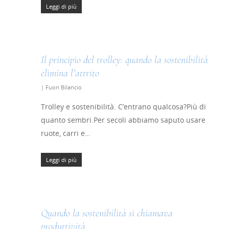
Leggi di più
Il principio del trolley: quando la sostenibilità
elimina l’attrito
|
Fuori Bilancio
Trolley e sostenibilità. C’entrano qualcosa?Più di
quanto sembri.Per secoli abbiamo saputo usare
ruote, carri e…
Leggi di più
Quando la sostenibilità si chiamava
produttività