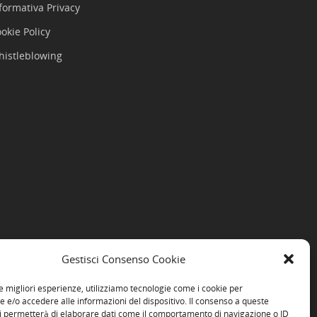
formativa Privacy
okie Policy
histleblowing
Gestisci Consenso Cookie
le migliori esperienze, utilizziamo tecnologie come i cookie per
e/o accedere alle informazioni del dispositivo. Il consenso a queste
i permetterà di elaborare dati come il comportamento di navigazione o ID