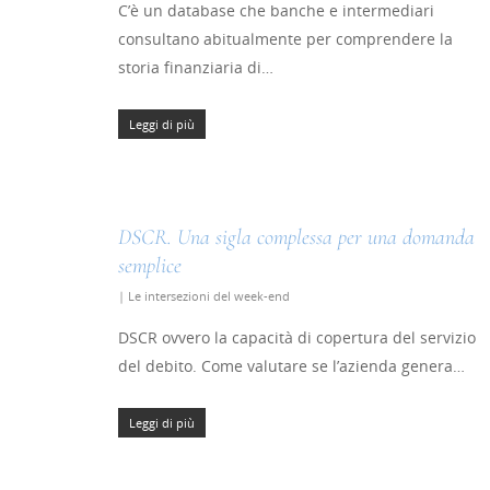
C’è un database che banche e intermediari
consultano abitualmente per comprendere la
storia finanziaria di…
Hit enter to search or ESC to close
Leggi di più
DSCR. Una sigla complessa per una domanda
semplice
|
Le intersezioni del week-end
DSCR ovvero la capacità di copertura del servizio
del debito. Come valutare se l’azienda genera…
Leggi di più