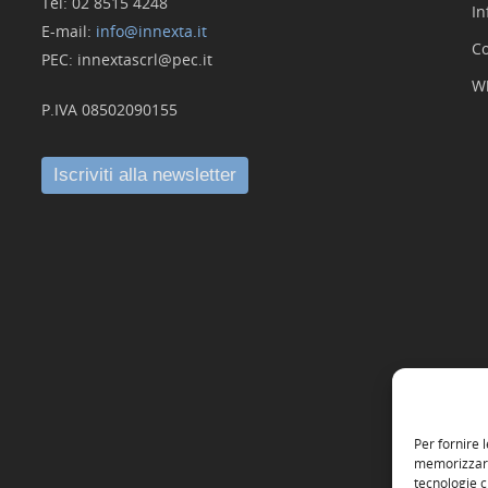
Tel: 02 8515 4248
In
E-mail:
info@innexta.it
Co
PEC: innextascrl@pec.it
W
P.IVA 08502090155
Per fornire 
memorizzare 
tecnologie c