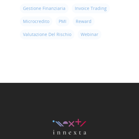
Gestione Finanziaria
Invoice Trading
Microcredito
PMI
Reward
Valutazione Del Rischio
Webinar