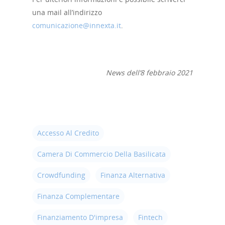
Portale Agevolazioni
una mail all’indirizzo
comunicazione@innexta.it
.
Finance Digital Index
Libra – La Suite Finanz
Skill UP
News dell’8 febbraio 2021
Accesso Al Credito
Camera Di Commercio Della Basilicata
Crowdfunding
Finanza Alternativa
Finanza Complementare
Finanziamento D'impresa
Fintech