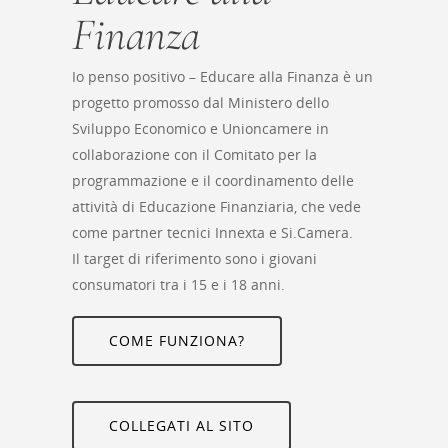
Finanza
digitali
Io penso positivo – Educare alla Finanza è un
Crowdinvesting Hub
Approfondim
progetto promosso dal Ministero dello
ESGpass
Sviluppo Economico e Unioncamere in
collaborazione con il Comitato per la
Portale Agevolazioni
programmazione e il coordinamento delle
attività di Educazione Finanziaria, che vede
Finance Digital Index
come partner tecnici Innexta e Si.Camera.
Libra – La Suite Finanz
Il target di riferimento sono i giovani
consumatori tra i 15 e i 18 anni.
Skill UP
COME FUNZIONA?
COLLEGATI AL SITO