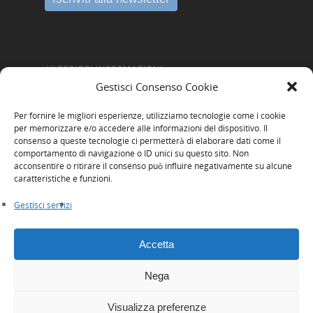
ULTERIORI INFORMAZIONI
Gestisci Consenso Cookie
Amministrazione Trasparente
Per fornire le migliori esperienze, utilizziamo tecnologie come i cookie
Informativa Privacy
per memorizzare e/o accedere alle informazioni del dispositivo. Il
consenso a queste tecnologie ci permetterà di elaborare dati come il
Cookie Policy
comportamento di navigazione o ID unici su questo sito. Non
acconsentire o ritirare il consenso può influire negativamente su alcune
Whistleblowing
caratteristiche e funzioni.
Gestisci servizi
Accetta
Nega
© 2026 Innexta scrl. Tutti i diritti riservati
Visualizza preferenze