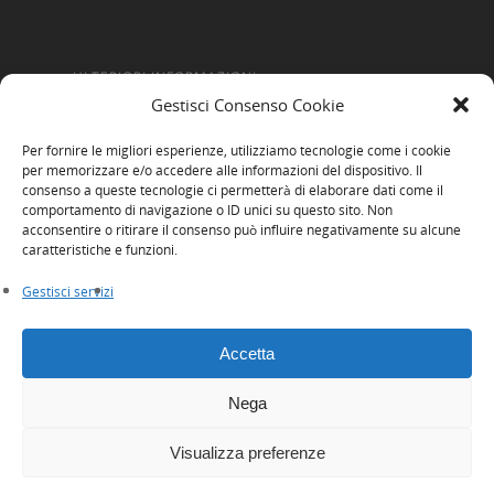
ULTERIORI INFORMAZIONI
Gestisci Consenso Cookie
Amministrazione Trasparente
Per fornire le migliori esperienze, utilizziamo tecnologie come i cookie
Informativa Privacy
per memorizzare e/o accedere alle informazioni del dispositivo. Il
consenso a queste tecnologie ci permetterà di elaborare dati come il
Cookie Policy
comportamento di navigazione o ID unici su questo sito. Non
acconsentire o ritirare il consenso può influire negativamente su alcune
Whistleblowing
caratteristiche e funzioni.
Gestisci servizi
Accetta
Nega
© 2026 Innexta scrl. Tutti i diritti riservati
Visualizza preferenze