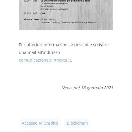
Home
Chi siamo
Per ulteriori informazioni, è possibile scrivere
una mail all’indirizzo
Strumenti
comunicazione@innexta.it
.
digitali
Crowdinvesting Hub
News del 18 gennaio 2021
Approfondim
ESGpass
Portale Agevolazioni
Finance Digital Index
Accesso Al Credito
Blockchain