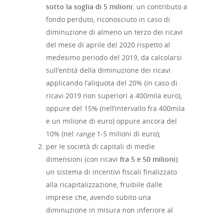
sotto la soglia di 5 milioni
: un contributo a
fondo perduto, riconosciuto in caso di
Home
diminuzione di almeno un terzo dei ricavi
del mese di aprile del 2020 rispetto al
Chi siamo
medesimo periodo del 2019, da calcolarsi
sull’entità della diminuzione dei ricavi
Strumenti
applicando l’aliquota del 20% (in caso di
ricavi 2019 non superiori a 400mila euro),
digitali
oppure del 15% (nell’intervallo fra 400mila
e un milione di euro) oppure ancora del
Crowdinvesting Hub
Approfondim
10% (nel
range
1-5 milioni di euro);
per le società di capitali di medie
ESGpass
dimensioni (con ricavi
fra 5 e 50 milioni
):
Portale Agevolazioni
un sistema di incentivi fiscali finalizzato
alla ricapitalizzazione, fruibile dalle
Finance Digital Index
imprese che, avendo subito una
Libra – La Suite Finanz
diminuzione in misura non inferiore al