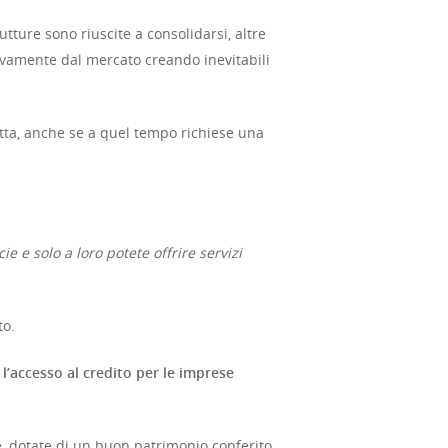
tture sono riuscite a consolidarsi, altre
tivamente dal mercato creando inevitabili
etta, anche se a quel tempo richiese una
e e solo a loro potete offrire servizi
to.
 l’accesso al credito per le imprese
re, dotate di un buon patrimonio conferito