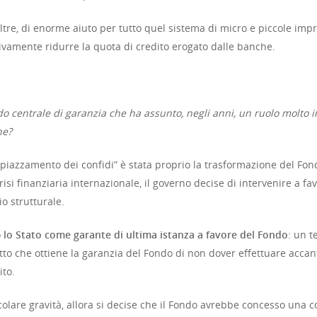
ltre, di enorme aiuto per tutto quel sistema di micro e piccole imp
sivamente ridurre la quota di credito erogato dalle banche.
do centrale di garanzia che ha assunto, negli anni, un ruolo molto
ne?
spiazzamento dei confidi” è stata proprio la trasformazione del Fo
risi finanziaria internazionale, il governo decise di intervenire a f
io strutturale.
o
lo Stato come garante di ultima istanza a favore del Fondo
: un t
tto che ottiene la garanzia del Fondo di non dover effettuare accant
ito.
icolare gravità, allora si decise che il Fondo avrebbe concesso una co