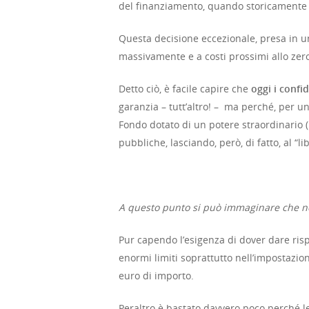
del finanziamento, quando storicamente l
Questa decisione eccezionale, presa in un
massivamente e a costi prossimi allo zero
Detto ciò, è facile capire che
oggi i confi
garanzia – tutt’altro! – ma perché, per un
Fondo dotato di un potere straordinario (l
pubbliche, lasciando, però, di fatto, al “l
A questo punto si può immaginare che no
Pur capendo l’esigenza di dover dare risp
enormi limiti soprattutto nell’impostazion
euro di importo.
Peraltro è bastato davvero poco perché le