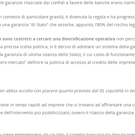
e garanzie rilasciate dai confidi a favore delle banche erano nor
 contesto di particolare gravità, è divenuta la regola e ha progres
 una garanzia “di Stato” che assorbe, appunto, l’80% del rischio le
di sono costretti a cercare una diversificazione operativa
non perch
a precisa scelta politica, si è deciso di adottare un sistema della g
a garanzia di ultima istanza dello Stato), il cui costo di funzioname
ibero mercato” definire la politica di accesso al credito delle imprese
n abbia accolto con piacere quanto previsto dal DL Liquidità in t
oste in tempi rapidi ad imprese che si trovano ad affrontare una cri
e dell’intervento più pubblicizzato, ovvero il rilascio della garanzi
 crepe emergessero: da un lato, il sistema bancario ha dovuto prec