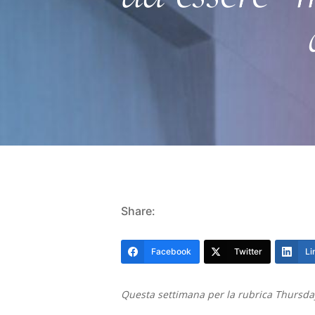
Share:
Facebook
Twitter
Li
Hit enter to search or ESC to close
Questa settimana per la rubrica Thursday