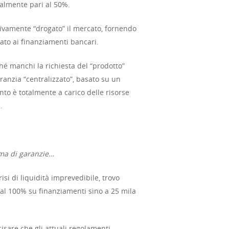
malmente pari al 50%.
sivamente “drogato” il mercato, fornendo
gato ai finanziamenti bancari.
é manchi la richiesta del “prodotto”
aranzia “centralizzato”, basato su un
nto è totalmente a carico delle risorse
.
ema di garanzie…
si di liquidità imprevedibile, trovo
a al 100% su finanziamenti sino a 25 mila
isare che gli attuali regolamenti