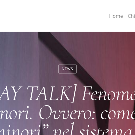
Home
Ch
NEWS
 TALK] Fenomen
nori. Ovvero: come 
minori” nel sistema