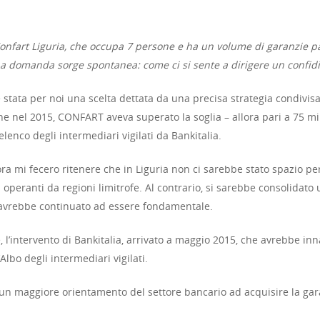
Confart Liguria, che occupa 7 persone e ha un volume di garanzie par
. La domanda sorge spontanea: come ci si sente a dirigere un confid
 stata per noi una scelta dettata da una precisa strategia condivisa
che nel 2015, CONFART aveva superato la soglia – allora pari a 75 mi
lenco degli intermediari vigilati da Bankitalia.
llora mi fecero ritenere che in Liguria non ci sarebbe stato spazio per
i operanti da regioni limitrofe. Al contrario, si sarebbe consolidato
o avrebbe continuato ad essere fondamentale.
, l’intervento di Bankitalia, arrivato a maggio 2015, che avrebbe inna
’Albo degli intermediari vigilati.
 un maggiore orientamento del settore bancario ad acquisire la gar