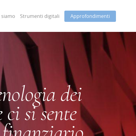
i siamo
Strumenti digitali
Approfondimenti
ologia dei
ci si sente
 finanziario