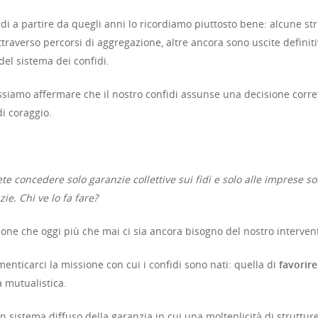
i a partire da quegli anni lo ricordiamo piuttosto bene: alcune stru
traverso percorsi di aggregazione, altre ancora sono uscite defini
del sistema dei confidi.
 possiamo affermare che il nostro confidi assunse una decisione corr
i coraggio.
e concedere solo garanzie collettive sui fidi e solo alle imprese soci
e. Chi ve lo fa fare?
nzione che oggi più che mai ci sia ancora bisogno del nostro interven
nticarci la missione con cui i confidi sono nati: quella di
favorire
 mutualistica.
 un sistema diffuso della garanzia in cui una molteplicità di struttu