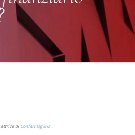
?
ettrice di
Confart Liguria
.