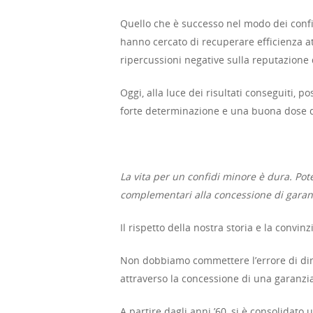
Quello che è successo nel modo dei confid
hanno cercato di recuperare efficienza at
ripercussioni negative sulla reputazione 
Oggi, alla luce dei risultati conseguiti,
forte determinazione e una buona dose d
La vita per un confidi minore è dura. Potet
complementari alla concessione di garanzi
Il rispetto della nostra storia e la convi
Non dobbiamo commettere l’errore di dime
attraverso la concessione di una garanzia
A partire dagli anni ’60, si è consolidato