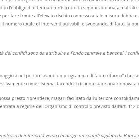
ito l’obbligo di effettuare un’istruttoria seppur attenuata; dall’altr
he per fare fronte all’elevato rischio connesso a tale misura debba 
l numero totale di interventi attivabili e svuotando, di fatto, la por
ltà dei confidi sono da attribuire a Fondo centrale e banche? I con
ggiosi nel portare avanti un programma di “auto riforma” che, sepp
lessivamente come sistema, facendoci riconquistare una rinnovata c
ssa presto riprendere, magari facilitato dall’ulteriore consolida
entrata a regime dell’Organismo di controllo previsto dall’art. 112 
sso di inferiorità verso chi dirige un confidi vigilato da Banca d’