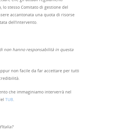
o, lo stesso Comitato di gestione del
essere accantonata una quota di risorse
tata dell’intervento.
fidi non hanno responsabilità in questa
ur non facile da far accettare per tutti
redibilità.
mento che immaginiamo interverrà nel
del
TUB
.
Italia?