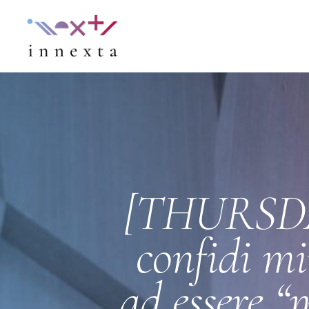
[THURSDAY
confidi mi
ad essere “