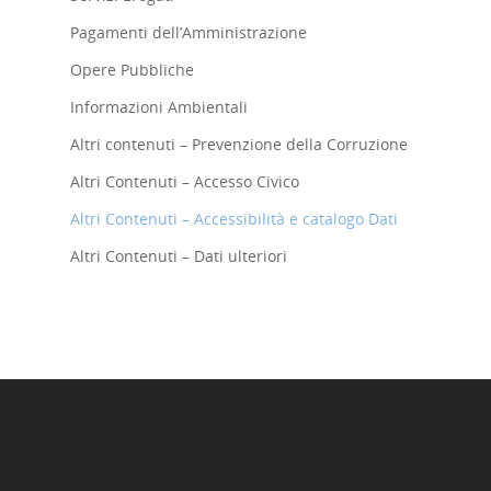
Pagamenti dell’Amministrazione
Opere Pubbliche
Informazioni Ambientali
Altri contenuti – Prevenzione della Corruzione
Altri Contenuti – Accesso Civico
Altri Contenuti – Accessibilità e catalogo Dati
Home
Altri Contenuti – Dati ulteriori
Chi siamo
Strumenti
digitali
Crowdinvesting Hub
Approfondim