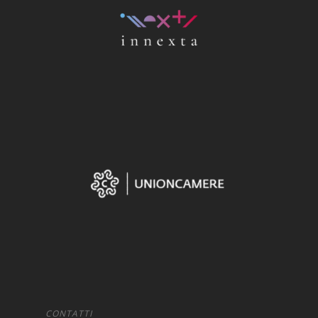
ESGpass
Portale Agevolazioni
Finance Digital Index
Libra – La Suite Finanz
Skill UP
CONTATTI