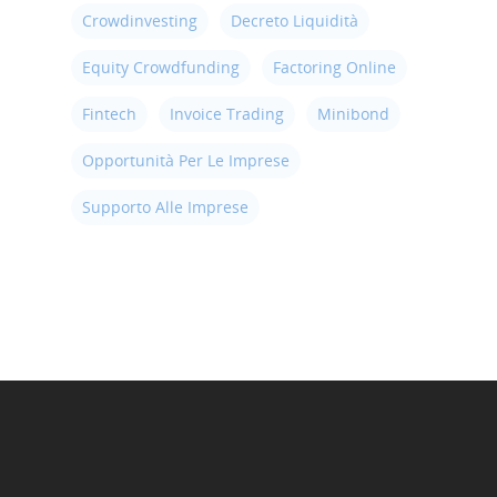
Crowdinvesting
Decreto Liquidità
Equity Crowdfunding
Factoring Online
Fintech
Invoice Trading
Minibond
Opportunità Per Le Imprese
Supporto Alle Imprese