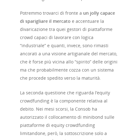
Chi siamo
Potremmo trovarci di fronte a
un jolly capace
di sparigliare il mercato
e accentuare la
divaricazione tra quei gestori di piattaforme
Strumenti
crowd capaci di lavorare con logica
digitali
“industriale” e quanti, invece, sono rimasti
ancorati a una visione artigianale del mercato,
Crowdinvesting Hub
Approfondim
che è forse più vicina allo “spirito” delle origini
ma che probabilmente cozza con un sistema
ESGpass
che procede spedito verso la maturità.
Portale Agevolazioni
La seconda questione che riguarda l’equity
Finance Digital Index
crowdfunding è la componente relativa al
debito. Nei mesi scorsi, la Consob ha
Libra – La Suite Finanz
autorizzato il collocamento di minibond sulle
Skill UP
piattaforme di equity crowdfunding
limitandone, però, la sottoscrizione solo a