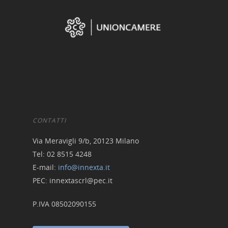
Libra – La Suite Finanz
Skill UP
CONTATTI
Via Meravigli 9/b, 20123 Milano
Tel: 02 8515 4248
E-mail:
info@innexta.it
PEC: innextascrl@pec.it
P.IVA 08502090155