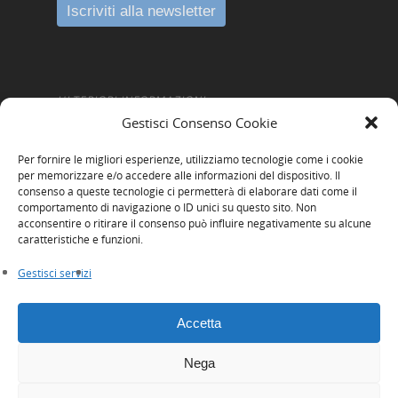
ULTERIORI INFORMAZIONI
Gestisci Consenso Cookie
Amministrazione Trasparente
Per fornire le migliori esperienze, utilizziamo tecnologie come i cookie
Informativa Privacy
per memorizzare e/o accedere alle informazioni del dispositivo. Il
consenso a queste tecnologie ci permetterà di elaborare dati come il
Cookie Policy
comportamento di navigazione o ID unici su questo sito. Non
acconsentire o ritirare il consenso può influire negativamente su alcune
Whistleblowing
caratteristiche e funzioni.
Gestisci servizi
Accetta
Nega
© 2026 Innexta scrl. Tutti i diritti riservati