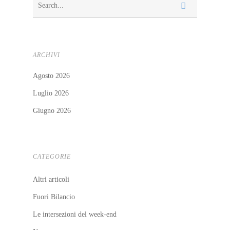
Crowdinvesting Hub
Approfondime
ESGpass
ARCHIVI
Portale Agevolazioni
Agosto 2026
Finance Digital Index
Luglio 2026
Libra – La Suite Finanzia
Giugno 2026
Skill UP
CATEGORIE
Altri articoli
Fuori Bilancio
Le intersezioni del week-end