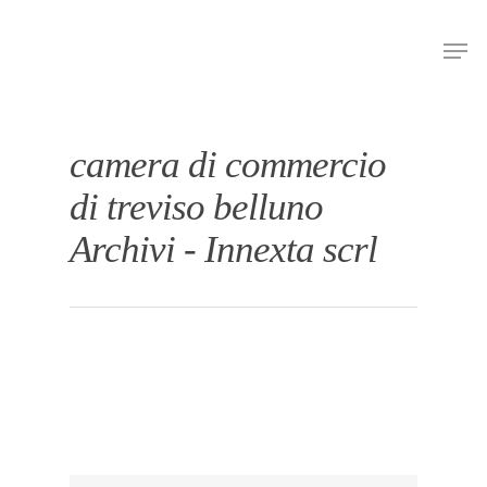
Hit enter to search or ESC to close
camera di commercio
di treviso belluno
Archivi - Innexta scrl
Home
Chi siamo
Strumenti digit