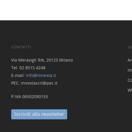
CONTATTI
U
Via Meravigli 9/b, 20123 Milano
A
Tel: 02 8515 4248
In
E-mail:
info@innexta.it
Co
PEC: innextascrl@pec.it
W
P.IVA 08502090155