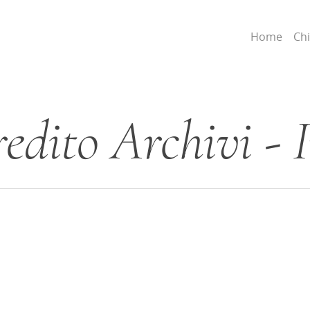
Home
Ch
redito Archivi - 