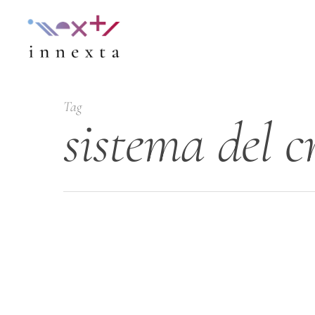
Tag
sistema del c
Hit enter to search or ESC to close