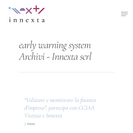
Hit enter to search or ESC to close
early warning system
Archivi - Innexta scrl
“Valutare e monitorare la finanza
d’impresa”: partecipa con CCIAA
Vicenza e Innexta
|
News