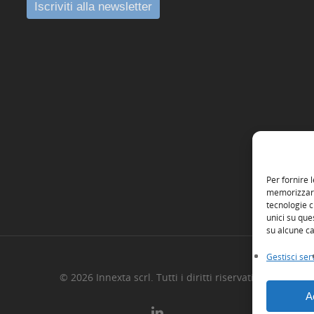
Per fornire 
memorizzare 
tecnologie c
unici su que
su alcune ca
Gestisci serv
© 2026 Innexta scrl. Tutti i diritti riservati
A