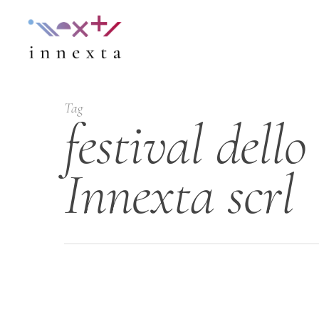
Tag
festival dello
Innexta scrl
Hit enter to search or ESC to close