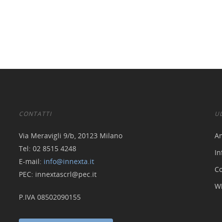
CONTATTI
U
Via Meravigli 9/b, 20123 Milano
A
Tel: 02 8515 4248
In
E-mail:
info@innexta.it
Co
PEC: innextascrl@pec.it
W
P.IVA 08502090155