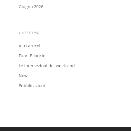
Giugno 2026
CATEGORIE
Altri articoli
Fuori Bilancio
Le intersezioni del week-end
Home
News
Pubblicazioni
Chi siamo
Strumenti
digitali