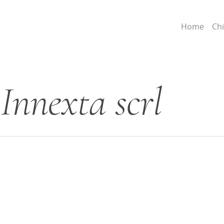
Home
Ch
 Innexta scrl