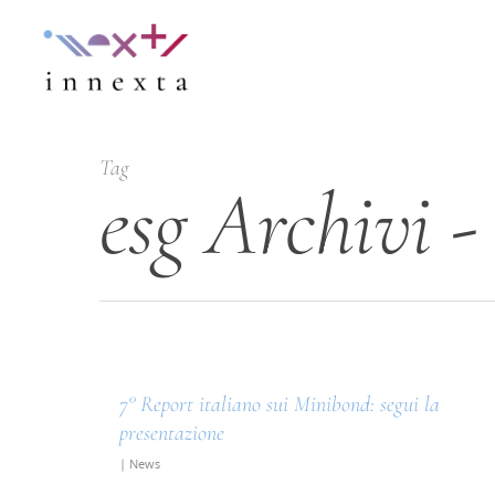
Tag
esg Archivi -
Hit enter to search or ESC to close
7° Report italiano sui Minibond: segui la
presentazione
|
News