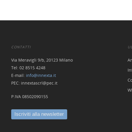
CONTATTI
U
Via Meravigli 9/b, 20123 Milano
A
Tel: 02 8515 4248
In
E-mail:
info@innexta.it
Co
PEC: innextascrl@pec.it
W
P.IVA 08502090155