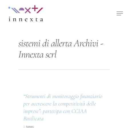
Hit enter to search or ESC to close
sistemi di allerta Archivi -
Innexta scrl
“Strumenti di monitoraggio finanziario
per accrescere la competitività delle
imprese”: partecipa con CCIAA
Basilicata
|
News